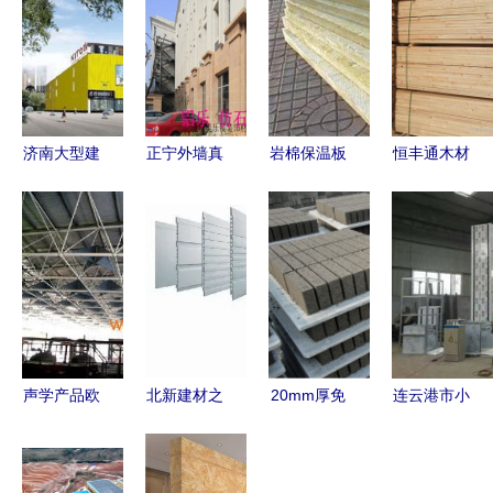
济南大型建
正宁外墙真
岩棉保温板
恒丰通木材
材市场指南
石漆铝单板
用什么规格
加工建筑木
装修采购必
出厂价格解
的 全面解
方图片展示
读
析 铝乐建
析建筑材料
| 高清图与
材以品质与
选择
细节解析
性价比赢得
市场
声学产品欧
北新建材之
20mm厚免
连云港市小
声建材空间
产品篇
烧砖塑料托
型液压电梯
吸声体2 特
板行情走势
与升降机