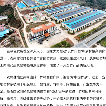
在绿色发展理念深入人心、国家大力推动“以竹代塑”和乡村振兴的背
景下，湖南省双牌县凭借丰富的竹资源，紧紧抓住政策风口，从传统竹加
工向现代建筑建材领域深度转型，闯出了一片全竹产品的新天地。
双牌县地处南岭山脉，竹林面积广阔，被誉为“中国竹乡”。过去，当
地竹材多被用于初级加工，如竹席、竹筷等，附加值低，产业竞争力不
足。随着国家对绿色建材的倡导和“双碳”目标的推进，竹材因具有可降
解、高强度、固碳效果显著等优势，开始成为建筑行业的重要替代材料。
双牌县委、县政府敏锐捕捉这一趋势，出台《双牌县竹产业高质量发展三