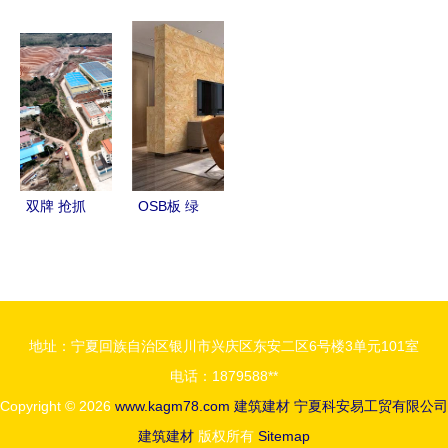
声建材空间
产品篇
烧砖塑料托
型液压电梯
吸声体2 特
板行情走势
与升降机
性、厂家与
与终身回收
价格划算的
价格解析
政策解析
厂家选择指
——山东新
南
兴塑料制品
优势一览
双牌 抢抓
OSB板 绿
政策风口，
色环保建筑
全竹产品闯
材料，未来
出建筑建材
家装行业的
新天地
明星之选
地址：宁夏回族自治区银川市兴庆区东安二区6号楼3单元101室
电话：1879588**
Copyright © 2026
www.kagm78.com
建筑建材
宁夏科安易工贸有限公司
建筑建材
版权所有
Sitemap