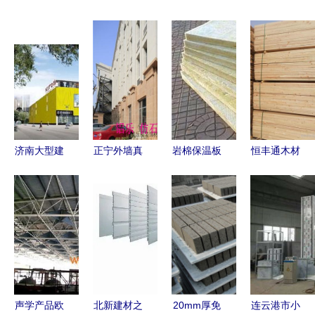
济南大型建
正宁外墙真
岩棉保温板
恒丰通木材
材市场指南
石漆铝单板
用什么规格
加工建筑木
装修采购必
出厂价格解
的 全面解
方图片展示
读
析 铝乐建
析建筑材料
| 高清图与
材以品质与
选择
细节解析
性价比赢得
市场
声学产品欧
北新建材之
20mm厚免
连云港市小