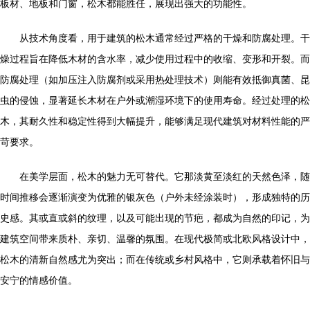
板材、地板和门窗，松木都能胜任，展现出强大的功能性。
从技术角度看，用于建筑的松木通常经过严格的干燥和防腐处理。干
燥过程旨在降低木材的含水率，减少使用过程中的收缩、变形和开裂。而
防腐处理（如加压注入防腐剂或采用热处理技术）则能有效抵御真菌、昆
虫的侵蚀，显著延长木材在户外或潮湿环境下的使用寿命。经过处理的松
木，其耐久性和稳定性得到大幅提升，能够满足现代建筑对材料性能的严
苛要求。
在美学层面，松木的魅力无可替代。它那淡黄至淡红的天然色泽，随
时间推移会逐渐演变为优雅的银灰色（户外未经涂装时），形成独特的历
史感。其或直或斜的纹理，以及可能出现的节疤，都成为自然的印记，为
建筑空间带来质朴、亲切、温馨的氛围。在现代极简或北欧风格设计中，
松木的清新自然感尤为突出；而在传统或乡村风格中，它则承载着怀旧与
安宁的情感价值。