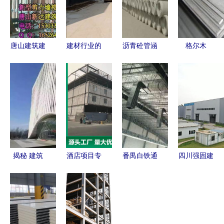
唐山建筑建
建材行业的
沥青砼管涵
格尔木
材批发市场
三大价值
生产工艺与
30*30*4热
产业优势与
——建筑材
建筑材料创
镀锌角钢
区域发展新
料的角色再
新应用解析
建筑材料中
动力
认识
的坚固之选
揭秘 建筑
酒店项目专
番禺白铁通
四川强固建
装饰为何如
用 硅酸钙
风与厂房降
科新型建材
此偏爱铝单
板轻质隔墙
温 建筑建
产业基地项
板建筑建材
板价格及安
材领域的关
目投入试生
装指南
键技术与应
产，建筑建