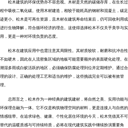
松木建筑的环保优势亦不容忽视。木材是天然的碳储存库，在生长过
程中吸收二氧化碳。使用木材建造，相较于能耗高的钢材和混凝土，碳足
迹更小。松木是可再生资源，且木材在建筑寿命结束后，仍可回收利用或
进行生物降解，符合循环经济的理念。这使得选择松木不仅关乎美学与实
用，更是一种对环境负责的态度。
松木在建筑应用中也需注意其局限性。其材质较软，耐磨和抗冲击性
不如硬木，因此在人流密集区域的地板可能需要额外的表面硬化处理。在
潮湿多雨或白蚁活跃的地区，必须确保防腐处理到位并定期维护。通过合
理的设计、正确的处理工艺和适当的维护，这些挑战完全可以被有效管
理。
总而言之，松木作为一种经典的建筑建材，将自然之美、实用功能与
环保理念融为一体。它不仅是构筑物理空间的材料，更是连接人与自然的
情感纽带。在追求绿色、健康、个性化居住环境的今天，松木凭借其不可
替代的温暖质感与可持续特质，必将在现代建筑实践中继续扮演重要角