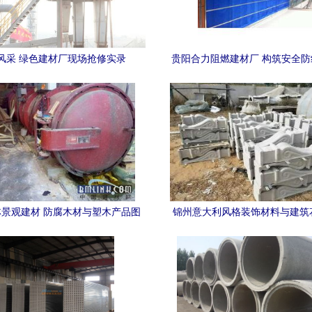
风采 绿色建材厂现场抢修实录
贵阳合力阻燃建材厂 构筑安全
绿色建筑新篇章
景观建材 防腐木材与塑木产品图
锦州意大利风格装饰材料与建筑
片展示
格指南