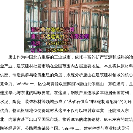
唐山作为中国北方重要的工业城市，依托丰富的矿产资源和成熟的冶
金产业，建筑建材批发市场在全国范围内占据重要地位。本文将从原材料
供应、制造集群与物流枢纽的角度，系统分析唐山在建筑建材领域的核心
竞争力。\n\n## 一、区位与资源双重赋能\n唐山北依燕山，东临渤海，是
连接华北与东北的咽喉要道。在这里，钢铁产量连续多年稳居全国前列，
水泥、陶瓷、装饰板材等领域形成了”从矿石供应到终端制造配备”的闭环
优势。物流枢纽地位使得建材从这里不仅可以辐射京津冀，还能深入东
北、内蒙古甚至出口至国际市场。接近80%的建筑钢材、60%左右的建筑
陶瓷经运河、公路网络铺装全国。\n\n## 二、建材种类与商业模式灵活