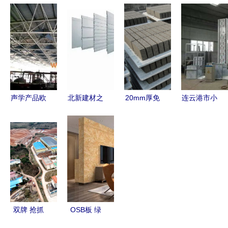
材市场指南
石漆铝单板
用什么规格
加工建筑木
装修采购必
出厂价格解
的 全面解
方图片展示
读
析 铝乐建
析建筑材料
| 高清图与
材以品质与
选择
细节解析
性价比赢得
市场
声学产品欧
北新建材之
20mm厚免
连云港市小
声建材空间
产品篇
烧砖塑料托
型液压电梯
吸声体2 特
板行情走势
与升降机
性、厂家与
与终身回收
价格划算的
价格解析
政策解析
厂家选择指
——山东新
南
兴塑料制品
优势一览
双牌 抢抓
OSB板 绿
政策风口，
色环保建筑