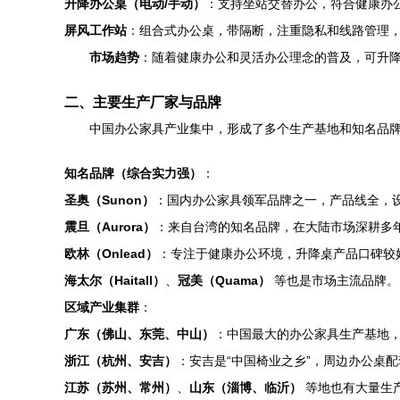
升降办公桌（电动/手动）
：支持坐站交替办公，符合健康办公
屏风工作站
：组合式办公桌，带隔断，注重隐私和线路管理
市场趋势
：随着健康办公和灵活办公理念的普及，可升
二、主要生产厂家与品牌
中国办公家具产业集中，形成了多个生产基地和知名品
知名品牌（综合实力强）
：
圣奥（Sunon）
：国内办公家具领军品牌之一，产品线全，
震旦（Aurora）
：来自台湾的知名品牌，在大陆市场深耕多
欧林（Onlead）
：专注于健康办公环境，升降桌产品口碑较
海太尔（Haitall）
、
冠美（Quama）
等也是市场主流品牌。
区域产业集群
：
广东（佛山、东莞、中山）
：中国最大的办公家具生产基地
浙江（杭州、安吉）
：安吉是“中国椅业之乡”，周边办公桌
江苏（苏州、常州）
、
山东（淄博、临沂）
等地也有大量生