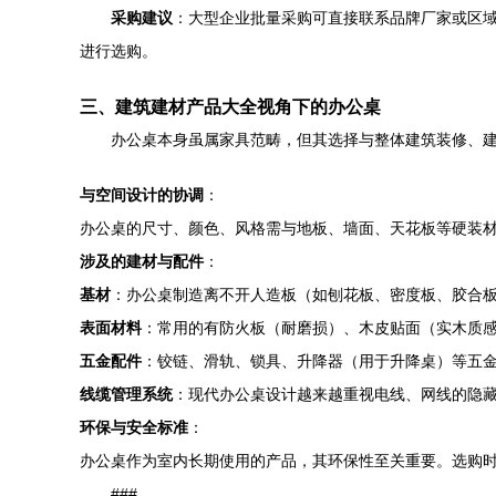
采购建议
：大型企业批量采购可直接联系品牌厂家或区域
进行选购。
三、建筑建材产品大全视角下的办公桌
办公桌本身虽属家具范畴，但其选择与整体建筑装修、建
与空间设计的协调
：
办公桌的尺寸、颜色、风格需与地板、墙面、天花板等硬装
涉及的建材与配件
：
基材
：办公桌制造离不开人造板（如刨花板、密度板、胶合
表面材料
：常用的有防火板（耐磨损）、木皮贴面（实木质
五金配件
：铰链、滑轨、锁具、升降器（用于升降桌）等五金件
线缆管理系统
：现代办公桌设计越来越重视电线、网线的隐
环保与安全标准
：
办公桌作为室内长期使用的产品，其环保性至关重要。选购时需关
###